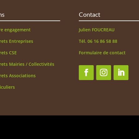
ns
Contact
re engagement
Julien FOUCREAU
rets Entreprises
Tél. 06 16 86 58 88
rets CSE
Formulaire de contact
rets Mairies / Collectivités
rets Associations
iculiers