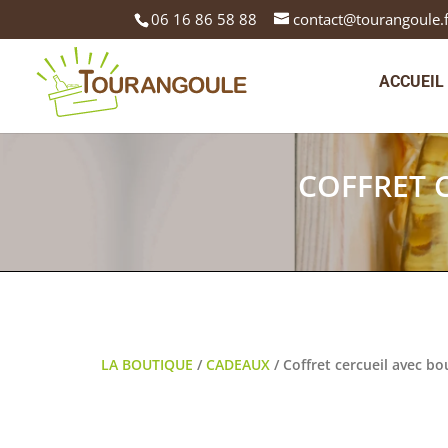
06 16 86 58 88
contact@tourangoule.
ACCUEIL
COFFRET 
LA BOUTIQUE
/
CADEAUX
/ Coffret cercueil avec bo