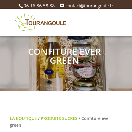
06 16 86 58 88
contact@tourangoule.fr
CONFITURE EVER
GREEN
LA BOUTIQUE
/
PRODUITS SUCRÉS
/ Confiture ever
green