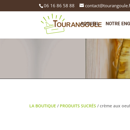
06 16 86 58 88
contact@tourangoule.
ACCUEIL
NOTRE EN
LA BOUTIQUE
/
PRODUITS SUCRÉS
/ crème aux oeu