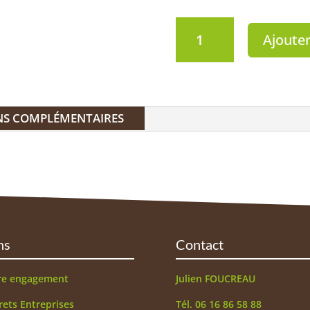
quantité
Ajouter
de
crème
aux
oeufs
NS COMPLÉMENTAIRES
ns
Contact
re engagement
Julien FOUCREAU
rets Entreprises
Tél. 06 16 86 58 88