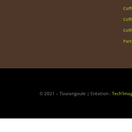
Coff
Coff
Coff
Part
© 2021 – Tourangoule | Création :
Tech’Ima