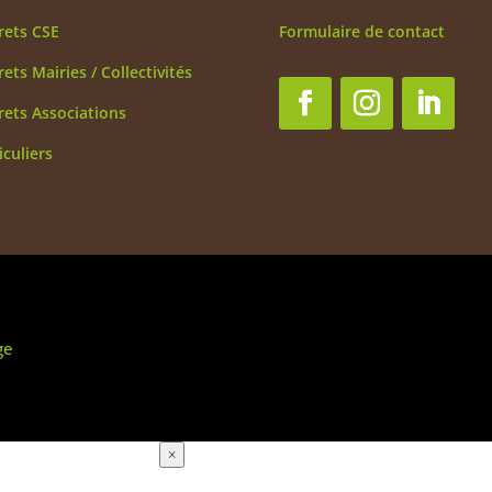
rets CSE
Formulaire de contact
rets Mairies / Collectivités
rets Associations
iculiers
ge
×