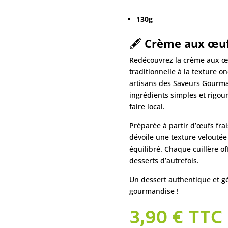
130g
🖋️
Crème aux œuf
Redécouvrez la crème aux œu
traditionnelle à la texture 
artisans des Saveurs Gourman
ingrédients simples et rigou
faire local.
Préparée à partir d’œufs frais
dévoile une texture veloutée 
équilibré. Chaque cuillère of
desserts d’autrefois.
Un dessert authentique et gé
gourmandise !
3,90
€
TTC