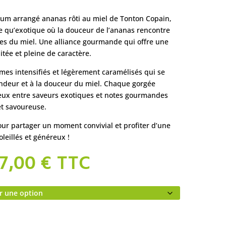
rhum arrangé ananas rôti au miel de Tonton Copain,
e qu’exotique où la douceur de l’ananas rencontre
ées du miel. Une alliance gourmande qui offre une
itée et pleine de caractère.
ômes intensifiés et légèrement caramélisés qui se
ondeur et à la douceur du miel. Chaque gorgée
eux entre saveurs exotiques et notes gourmandes
et savoureuse.
ur partager un moment convivial et profiter d’une
leillés et généreux !
Plage
7,00
€
TTC
de
prix :
9,50 €
à
37,00 €