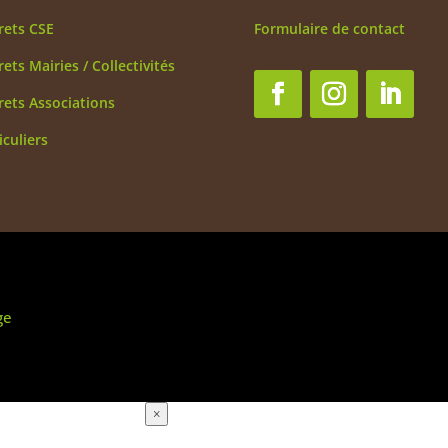
rets CSE
Formulaire de contact
rets Mairies / Collectivités
rets Associations
iculiers
ge
×