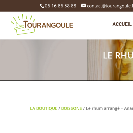
06 16 86 58 88
contact@tourangoule.
ACCUEIL
LE RH
LA BOUTIQUE
/
BOISSONS
/ Le rhum arrangé – Anan