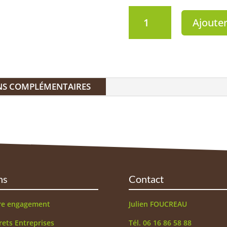
quantité
Ajouter
de
Le
rhum
arrangé
-
Ananas
NS COMPLÉMENTAIRES
rôti
au
miel
ns
Contact
re engagement
Julien FOUCREAU
rets Entreprises
Tél. 06 16 86 58 88