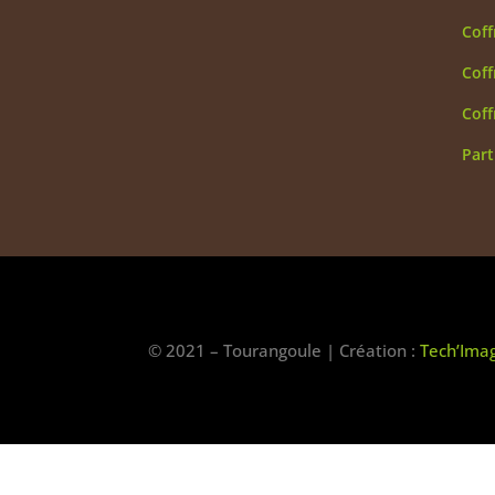
Coff
Coff
Coff
Part
© 2021 – Tourangoule | Création :
Tech’Ima