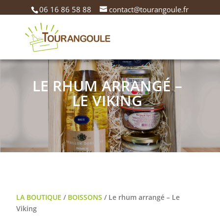
06 16 86 58 88
contact@tourangoule.fr
LE RHUM ARRANGÉ –
LE VIKING
LA BOUTIQUE
/
BOISSONS
/ Le rhum arrangé – Le
Viking