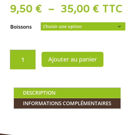
Plage
9,50
€
–
35,00
€
TTC
de
prix :
Boissons
9,50 €
à
35,00 
quantité
Ajouter au panier
de
Le
rhum
arrangé
-
DESCRIPTION
Le
Viking
INFORMATIONS COMPLÉMENTAIRES