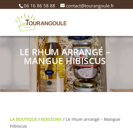
06 16 86 58 88
contact@tourangoule.fr
LE RHUM ARRANGÉ –
MANGUE HIBISCUS
LA BOUTIQUE
/
BOISSONS
/ Le rhum arrangé – Mangue
Hibiscus