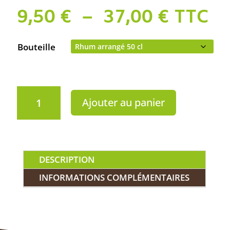
Plage
9,50
€
–
37,00
€
TTC
de
prix :
Bouteille
9,50 €
à
37,00 
quantité
Ajouter au panier
de
Le
rhum
arrangé
-
DESCRIPTION
Mangue
Hibiscus
INFORMATIONS COMPLÉMENTAIRES