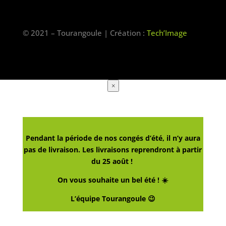
© 2021 – Tourangoule | Création :
Tech’Image
×
Pendant la période de nos congés d’été, il n’y aura
pas de livraison. Les livraisons reprendront à partir
du 25 août !
On vous souhaite un bel été ! ☀️
L’équipe Tourangoule 😉