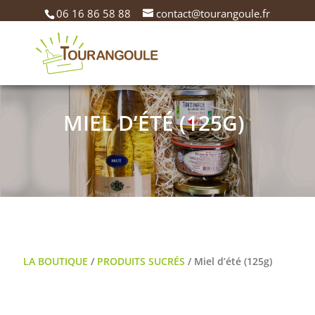
06 16 86 58 88
contact@tourangoule.fr
MIEL D’ÉTÉ (125G)
LA BOUTIQUE
/
PRODUITS SUCRÉS
/ Miel d’été (125g)