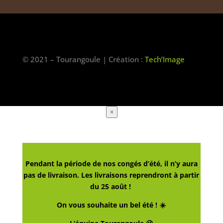
© 2021 – Tourangoule | Création :
Tech’Image
×
Pendant la période de nos congés d’été, il n’y aura
pas de livraison. Les livraisons reprendront à partir
du 25 août !
On vous souhaite un bel été ! ☀️