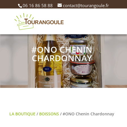
06 16 86 58 88
contact@tourangoule.fr
#ONO CHENIN
CHARDONNAY
LA BOUTIQUE
/
BOISSONS
/ #ONO Chenin Chardonnay