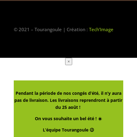
© 2021 – Tourangoule | Création :
Tech’Image
×
Pendant la période de nos congés d’été, il n’y aura
pas de livraison. Les livraisons reprendront à partir
du 25 août !
On vous souhaite un bel été ! ☀️
L’équipe Tourangoule 😉