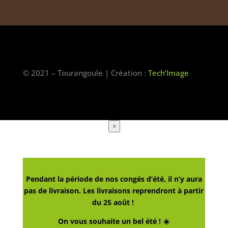
© 2021 – Tourangoule | Création :
Tech’Image
×
Pendant la période de nos congés d’été, il n’y aura
pas de livraison. Les livraisons reprendront à partir
du 25 août !
On vous souhaite un bel été ! ☀️