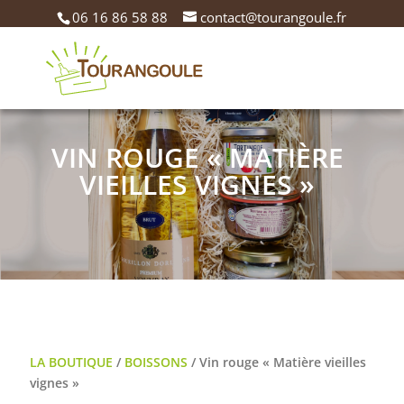
06 16 86 58 88
contact@tourangoule.fr
VIN ROUGE « MATIÈRE
VIEILLES VIGNES »
LA BOUTIQUE
/
BOISSONS
/ Vin rouge « Matière vieilles
vignes »