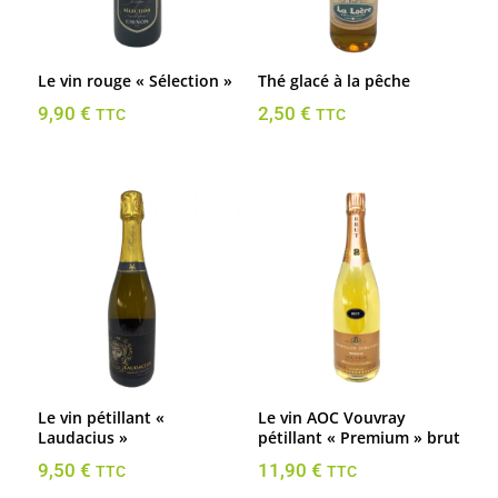
Le vin rouge « Sélection »
Thé glacé à la pêche
9,90
€
2,50
€
TTC
TTC
Le vin pétillant «
Le vin AOC Vouvray
Laudacius »
pétillant « Premium » brut
9,50
€
11,90
€
TTC
TTC