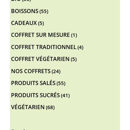
produits
55
BOISSONS
55
produits
5
CADEAUX
5
produits
1
COFFRET SUR MESURE
1
produit
4
COFFRET TRADITIONNEL
4
produits
5
COFFRET VÉGÉTARIEN
5
produits
24
NOS COFFRETS
24
produits
55
PRODUITS SALÉS
55
produits
41
PRODUITS SUCRÉS
41
produits
68
VÉGÉTARIEN
68
produits