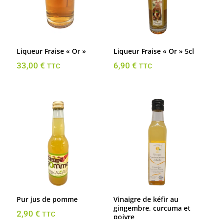
Liqueur Fraise « Or »
Liqueur Fraise « Or » 5cl
33,00
€
6,90
€
TTC
TTC
Pur jus de pomme
Vinaigre de kéfir au
gingembre, curcuma et
2,90
€
TTC
poivre