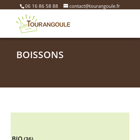
06 16 86 58 88
contact@tourangoule.fr
BOISSONS
36
BIO
36