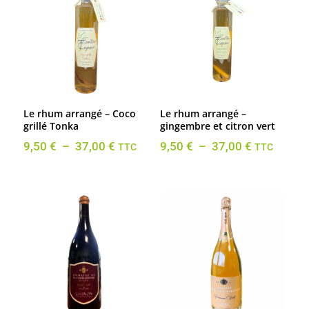
37,00 €
37,00 €
Le rhum arrangé – Coco
Le rhum arrangé –
grillé Tonka
gingembre et citron vert
Plage
Plage
9,50
€
–
37,00
€
9,50
€
–
37,00
€
TTC
TTC
de
de
prix :
prix :
9,50 €
9,50 €
à
à
37,00 €
37,00 €