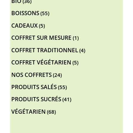
BIO
36
produits
55
BOISSONS
55
produits
5
CADEAUX
5
produits
1
COFFRET SUR MESURE
1
produit
4
COFFRET TRADITIONNEL
4
produits
5
COFFRET VÉGÉTARIEN
5
produits
24
NOS COFFRETS
24
produits
55
PRODUITS SALÉS
55
produits
41
PRODUITS SUCRÉS
41
produits
68
VÉGÉTARIEN
68
produits