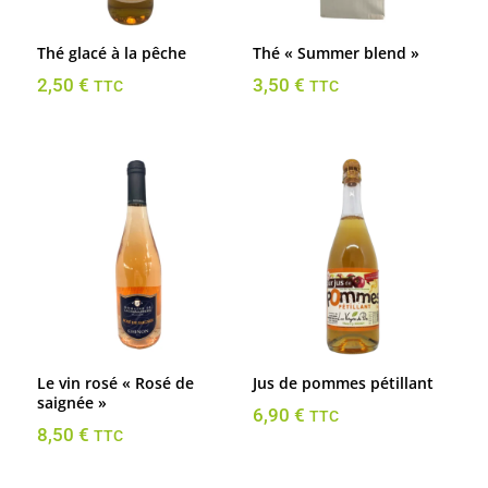
Thé glacé à la pêche
Thé « Summer blend »
2,50
€
3,50
€
TTC
TTC
Le vin rosé « Rosé de
Jus de pommes pétillant
saignée »
6,90
€
TTC
8,50
€
TTC