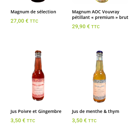
Magnum de sélection
Magnum AOC Vouvray
pétillant « premium » brut
27,00
€
TTC
29,90
€
TTC
Jus Poivre et Gingembre
Jus de menthe & thym
3,50
€
3,50
€
TTC
TTC