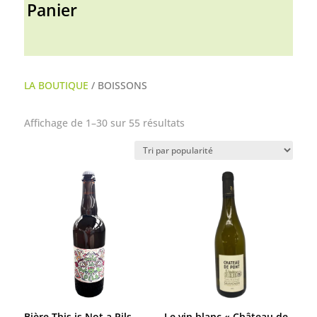
Panier
LA BOUTIQUE
/ BOISSONS
Trié
Affichage de 1–30 sur 55 résultats
par
popularité
Bière This is Not a Pils
Le vin blanc « Château de