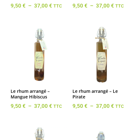
Plage
Plage
9,50
€
–
37,00
€
9,50
€
–
37,00
€
TTC
TTC
de
de
prix :
prix :
9,50 €
9,50 €
à
à
37,00 €
37,00 €
Le rhum arrangé –
Le rhum arrangé – Le
Mangue Hibiscus
Pirate
Plage
Plage
9,50
€
–
37,00
€
9,50
€
–
37,00
€
TTC
TTC
de
de
prix :
prix :
9,50 €
9,50 €
à
à