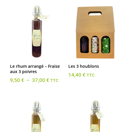
Le rhum arrangé – Fraise
Les 3 houblons
aux 3 poivres
14,40
€
TTC
Plage
9,50
€
–
37,00
€
TTC
de
prix :
9,50 €
à
37,00 €