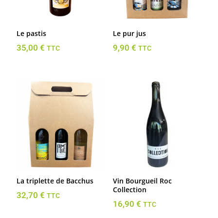
Le pastis
Le pur jus
35,00
€
9,90
€
TTC
TTC
La triplette de Bacchus
Vin Bourgueil Roc
Collection
32,70
€
TTC
16,90
€
TTC