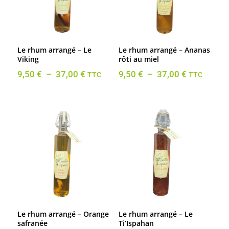
Le rhum arrangé – Le
Le rhum arrangé – Ananas
Viking
rôti au miel
Plage
Plage
9,50
€
–
37,00
€
9,50
€
–
37,00
€
TTC
TTC
de
de
prix :
prix :
9,50 €
9,50 €
à
à
37,00 €
37,00 €
Le rhum arrangé – Orange
Le rhum arrangé – Le
safranée
Ti’Ispahan